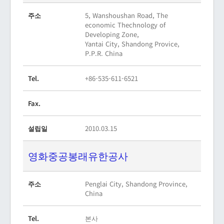
주소
5, Wanshoushan Road, The
economic Thechnology of
Developing Zone,
Yantai City, Shandong Provice,
P.P.R. China
Tel.
+86-535-611-6521
Fax.
설립일
2010.03.15
영화중공봉래유한공사
주소
Penglai City, Shandong Province,
China
Tel.
본사